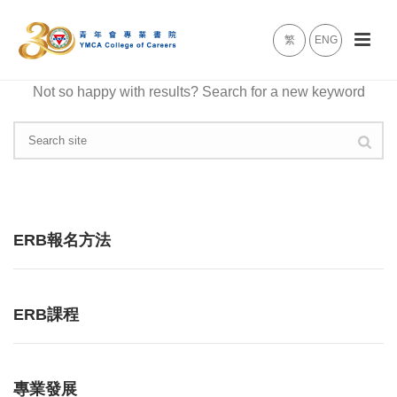
繁
ENG
Not so happy with results? Search for a new keyword
ERB報名方法
ERB課程
專業發展