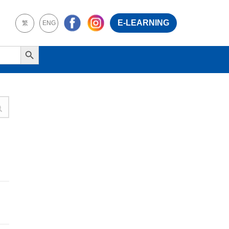
E-LEARNING
繁
ENG
Search Button