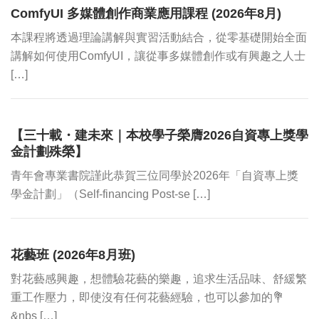
ComfyUI 多媒體創作商業應用課程 (2026年8月)
本課程將透過理論講解與實習活動結合，從零基礎開始全面
講解如何使用ComfyUI，讓從事多媒體創作或有興趣之人士
[…]
【三十載・建未來｜本校學子榮膺2026自資專上獎學
金計劃殊榮】
青年會專業書院謹此恭賀三位同學於2026年「自資專上獎
學金計劃」（Self-financing Post-se […]
花藝班 (2026年8月班)
對花藝感興趣，想體驗花藝的樂趣，追求生活品味、舒緩繁
重工作壓力，即使沒有任何花藝經驗，也可以參加的💐
&nbs […]