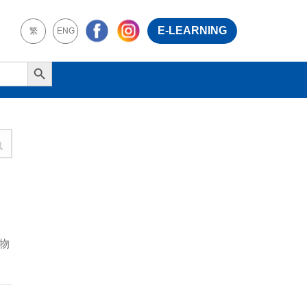
E-LEARNING
繁
ENG
Search Button
物