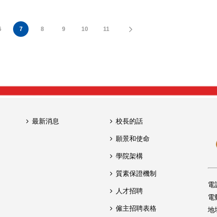
6
7
8
9
10
11
最新消息
校長的話
願景和使命
學院架構
質素保證機制
電
人才招聘
電
僱主招聘表格
地