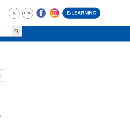
E-LEARNING
繁
ENG
Search Button
課