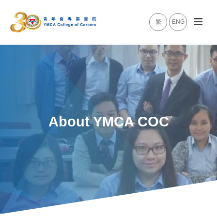
繁
ENG
About YMCA COC