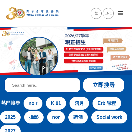
繁
ENG
Search
立即搜尋
for:
熱門搜尋
no r
K 01
陪月
Erb 課程
2025
攝影
nor
調酒
Social work
2027