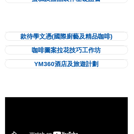
款待學文憑(國際廚藝及精品咖啡)
咖啡圖案拉花技巧工作坊
YM360酒店及旅遊計劃