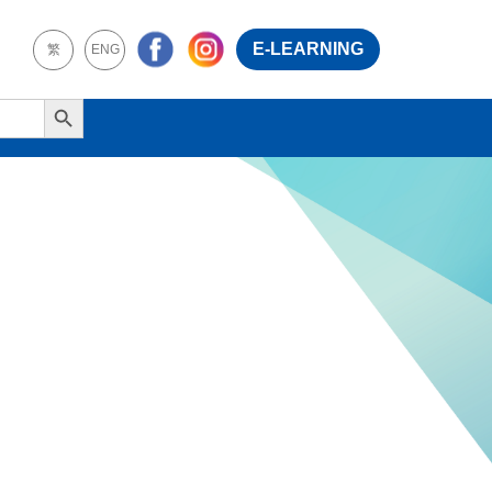
E-LEARNING
繁
ENG
Search Button