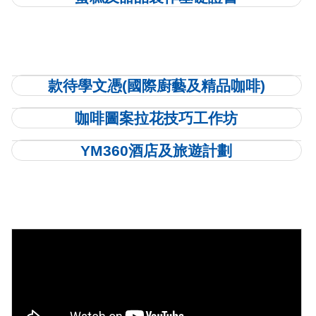
款待學文憑(國際廚藝及精品咖啡)
咖啡圖案拉花技巧工作坊
YM360酒店及旅遊計劃