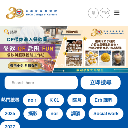
繁
ENG
Search
立即搜尋
for:
熱門搜尋
no r
K 01
陪月
Erb 課程
2025
攝影
nor
調酒
Social work
2027