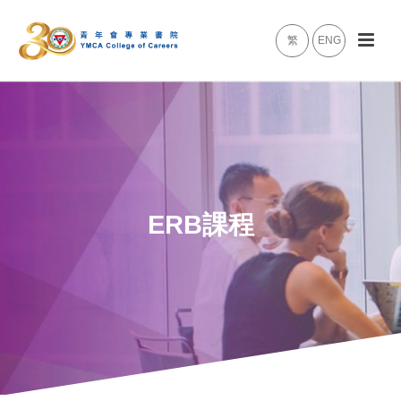
繁
ENG
ERB課程