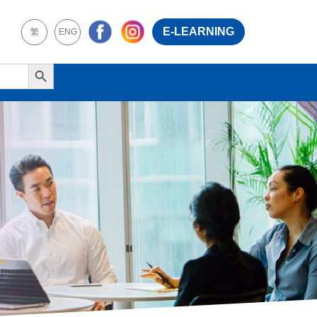
E-LEARNING
繁
ENG
Search Button