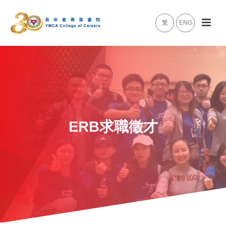
繁
ENG
ERB求職徵才