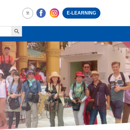
E-LEARNING
繁
Search Button