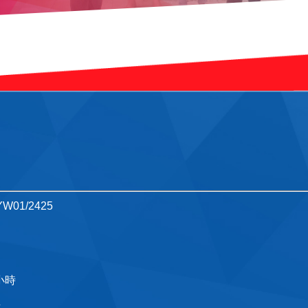
W01/2425
定
定
5小時
語