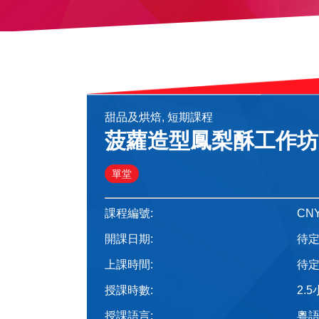
甜品及烘焙, 短期課程
菠蘿造型鳳梨酥工作坊
單堂
課程編號:
CNY
開課日期:
待
上課時間:
待
授課時數:
2.
授課語言:
粵