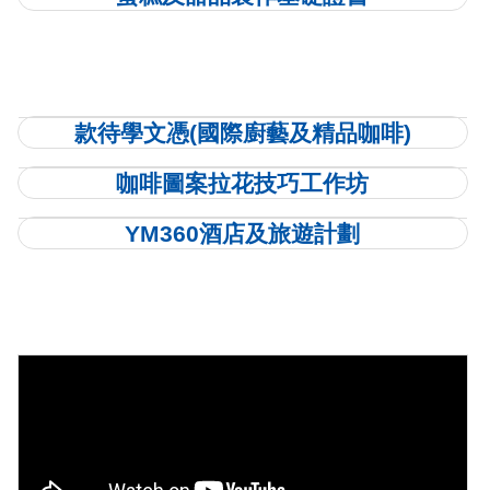
款待學文憑(國際廚藝及精品咖啡)
咖啡圖案拉花技巧工作坊
YM360酒店及旅遊計劃