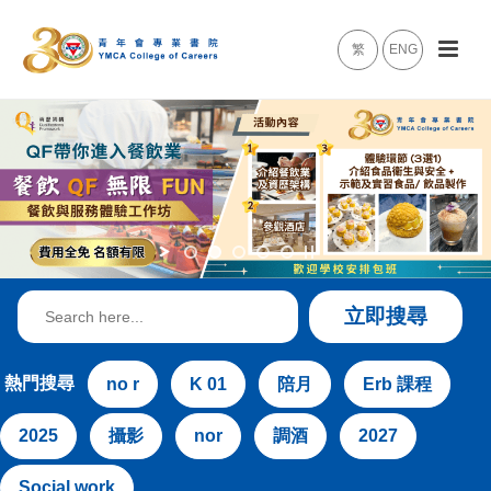
繁
ENG
Search
立即搜尋
for:
熱門搜尋
no r
K 01
陪月
Erb 課程
2025
攝影
nor
調酒
2027
Social work