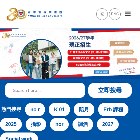
繁
ENG
Search
立即搜尋
for:
熱門搜尋
no r
K 01
陪月
Erb 課程
2025
攝影
nor
調酒
2027
Social work