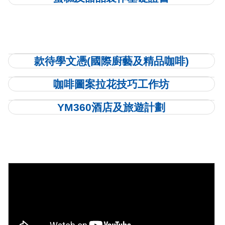
款待學文憑(國際廚藝及精品咖啡)
咖啡圖案拉花技巧工作坊
YM360酒店及旅遊計劃