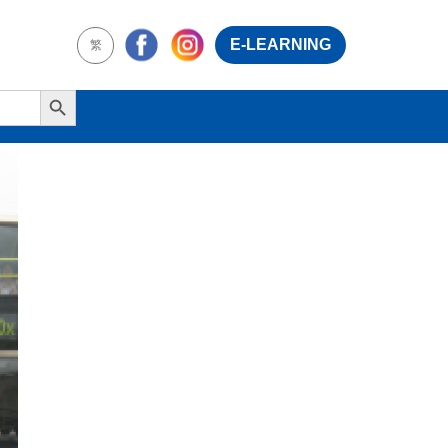
E-LEARNING
繁
Search Button