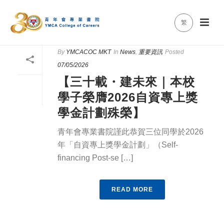
繁
By
YMCACOC MKT
In
News
,
重要資訊
Posted
07/05/2026
【三十載・建未來｜本校
學子榮膺2026自資專上獎
學金計劃殊榮】
青年會專業書院謹此恭賀三位同學於2026
年「自資專上獎學金計劃」（Self-
financing Post-se […]
READ MORE