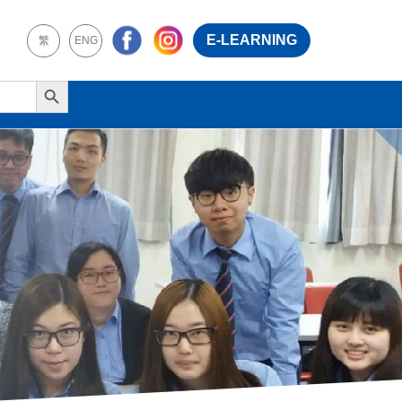
E-LEARNING
繁
ENG
Search Button