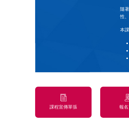
隨
性
本
課程宣傳單張
報名