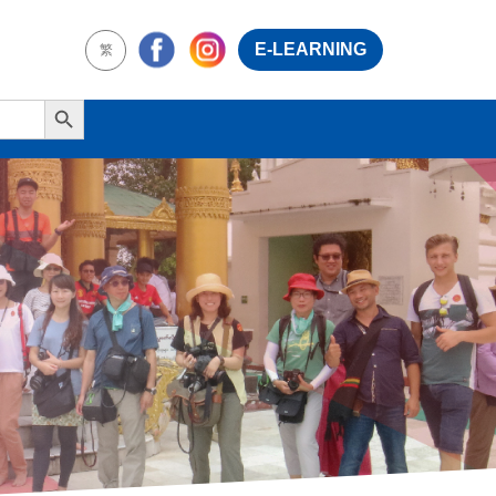
E-LEARNING
繁
Search Button