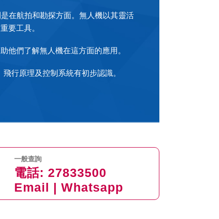
別是在航拍和勘探方面。無人機以其靈活
的重要工具。
幫助他們了解無人機在這方面的應用。
、飛行原理及控制系統有初步認識。
一般查詢
電話:
27833500
Email
|
Whatsapp