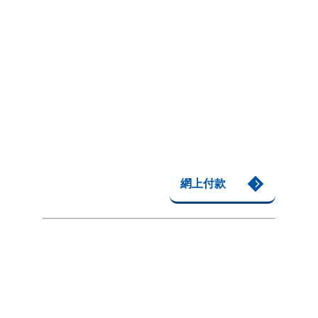
短期課程, 中式茶藝
《Masterclass 證書系
列》茶藝中級證書 (第6
屆)
網上付款
課程編號:
MSTA02b/2627
開課日期:
21/11, 28/11, 5/12, 12/12/2026(週六)