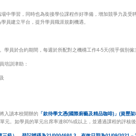
職場中學習，同時也為銜接學位課程作好準備，增加競爭力及受
為學員建立平台，提升學員職涯規劃機遇。
學員於合約期間，每週於所配對之機構工作4-5天(視乎個別僱
員培訓津助：
；及
將入讀本校開辦的
「款待學文憑(國際廚藝及精品咖啡)」(資歷架
個單元。如學員的單元出席率達80%或以上，並通過課程的評核
記號碼為21/000468/L3，有效日期為01/09/2021 – 31/