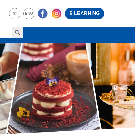
E-LEARNING
繁
ENG
Search Button