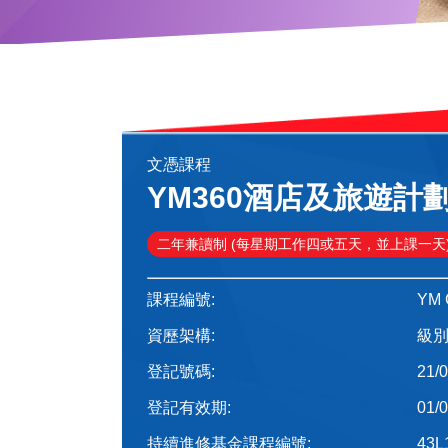
文憑課程
YM360酒店及旅遊計
二年兼讀制 (每星期工作四或五天，並上課一天
課程編號:
YM 
資歷架構:
級
登記號碼:
21/
登記有效期:
01/0
持續進修基金課程編號:
43L