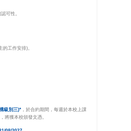
聘認可性。
主的工作安排)。
構級別三)*
，於合約期間，每週於本校上課
後，將獲本校頒發文憑。
08/2027