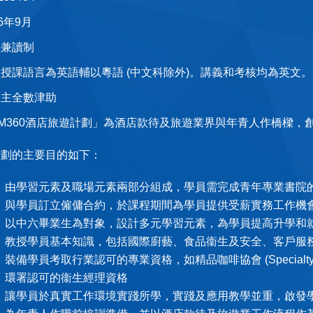
26年9月
年兼讀制
授課語言為英語輔以粵語 (中文科除外)。講義和考核均為英文。
僱主全數津助
M360酒店旅遊計劃」為酒店款待及旅遊業界與年青人作橋樑，
計劃的主要目的如下：
由學習元素及職場元素兩部分組成，學員需完成青年專業書院
與學員訂立僱傭合約，於課程期間為學員提供受薪實務工作機
以中六畢業生為對象，設計多元學習元素，為學員提高升學和
教授學員基本知識，包括國際廚藝、食品衞生及安全、客戶服
裝備學員考取行業認可的專業資格，如精品咖啡協會 (Specialty Cof
環署認可的衞生經理資格
讓學員於真實工作環境實踐所學，實踐及應用教學並重，啟發