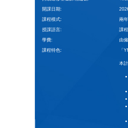
開課日期:
20
課程模式:
兩
授課語言:
課程
學費:
由
課程特色:
「Y
本