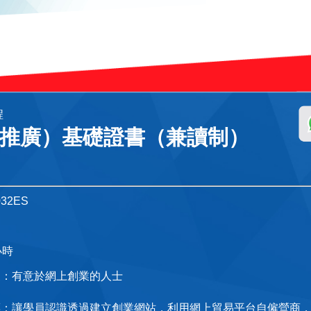
程
推廣）基礎證書（兼讀制）
32ES
定
小時
象：有意於網上創業的人士
標：讓學員認識透過建立創業網站，利用網上貿易平台自僱營商