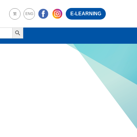
E-LEARNING
繁
ENG
Search Button