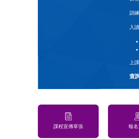
訓
入
上課
查詢
課程宣傳單張
報名